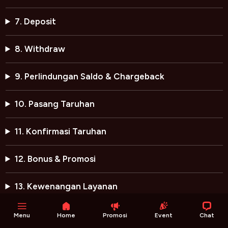
7. Deposit
8. Withdraw
9. Perlindungan Saldo & Chargeback
10. Pasang Taruhan
11. Konfirmasi Taruhan
12. Bonus & Promosi
13. Kewenangan Layanan
14. Pembatasan Penggunaan
Menu
Home
Promosi
Event
Chat