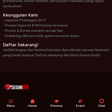
profesional, bonus menarik, dan proses transaksi yang cepat
serta aman.
Keunggulan Kami
- Layanan Pelanggan 24/7
- Proses Deposit & Withdraw tercepat
- Promo & Bonus menarik setiap hari
- Didukung oleh provider game ternama dunia
Daftar Sekarang!
Jadilah bagian dari komunitas kami dan nikmati sensasi bermain
yang tiada duanya. Daftar sekarang dan klaim bonus Anda!
© 2026 Copyright SEGUNI99. All Rights Reserved.
Menu
Home
Promosi
Event
Chat